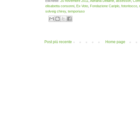
Etichette:
20 novembre 2011
,
Adriana Dellarte
,
assessori
,
Comu
elisabetta consonni
,
Ex-Voto
,
Fondazione Cariplo
,
fotoritocco
,
solveig chirey
,
temporiuso
Post più recente
Home page